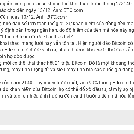
guồn cung còn lại sẽ không thể khai thác trước tháng 2/2140.
o đến ngày 13/12. Ảnh:
BTC.com
g nhỏ dân số trên toàn thế giới. Sự khan hiếm của đồng tiền mã
ó ý định bán trong ngắn hạn, do độ hiếm của tiền mã hóa này n
21 triệu Bitcoin được khai thác hết?
khai thác, mạng lưới này vẫn tồn tại. Hiện người đào Bitcoin có
còn Bitcoin mới được sinh ra, phần thưởng khối về 0, thợ đào vẫn
coin họ đào được.
mới có thể khai thác hết 21 triệu Bitcoin. Đó là một khoảng thờ
ối cùng, máy tính lượng tử và siêu máy tính mà các quốc gia đan
ệ của năm 2140. Tuy nhiên trước mắt, việc 90% lượng Bitcoin đ
a độ khan hiếm của Bitcoin, họ có thể đổ xô đầu tư, tâm lý sợ b
nh và tạo ra nhiều ảnh hưởng đến cả thị trường tiền mã hóa lẫn 