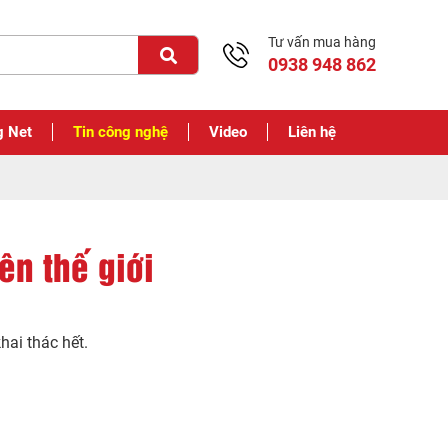
Tư vấn mua hàng
0938 948 862
g Net
Tin công nghệ
Video
Liên hệ
ên thế giới
hai thác hết.