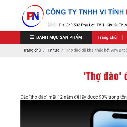
DANH MỤC
SẢN PHẨM
Trang chủ
Trang chủ
Tin tức
'Thợ đào' đã khai thác hết 90% Bitco
'Thợ đào' 
Các "thợ đào" mất 12 năm để lấy được 90% trong tổng