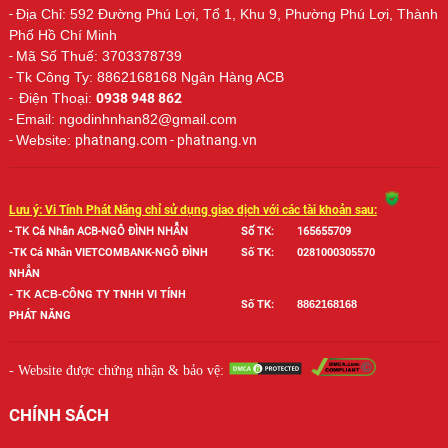
-
Địa Chỉ: 592 Đường Phú Lợi, Tổ 1, Khu 9, Phường Phú Lợi, Thành
Phố Hồ Chí Minh
-
Mã Số Thuế: 3703378739
-
Tk Công Ty: 8862168168 Ngân Hàng ACB
-
Điện Thoại:
0938 948 862
-
Email: ngodinhnhan82@gmail.com
-
Website:
phatnang.com - phatnang.vn
Lưu ý: Vi Tính Phát Năng chỉ sử dụng giao dịch với các tài khoản sau:
- TK Cá Nhân ACB-NGÔ ĐÌNH NHẪN
Số TK:
165655709
-TK Cá Nhân VIETCOMBANK-NGÔ ĐÌNH
Số TK:
0281000305570
NHẪN
-
TK ACB-
CÔNG TY TNHH VI TÍNH
Số TK:
886
2168168
PHÁT NĂNG
- Website được chứng nhận & bảo vệ:
CHÍNH SÁCH