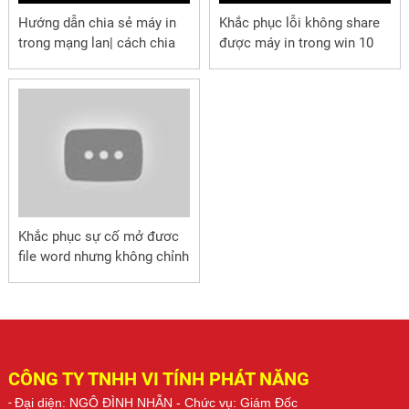
Hướng dẫn chia sẻ máy in
Khắc phục lỗi không share
trong mạng lan| cách chia
được máy in trong win 10
sẻ máy in| chia sẻ máy in
trong mạng nội bộ
Khắc phục sự cố mở đươc
file word nhưng không chỉnh
sửa được
CÔNG TY TNHH VI TÍNH PHÁT NĂNG
-
Đại diện: NGÔ ĐÌNH NHẪN
- Chức vụ: Giám Đốc