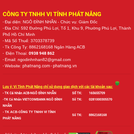
CÔNG TY TNHH VI TÍNH PHÁT NĂNG
-
Đại diện: NGÔ ĐÌNH NHẪN
- Chức vụ: Giám Đốc
-
Địa Chỉ: 592 Đường Phú Lợi, Tổ 1, Khu 9, Phường Phú Lợi, Thành
Phố Hồ Chí Minh
-
Mã Số Thuế: 3703378739
-
Tk Công Ty: 8862168168 Ngân Hàng ACB
-
Điện Thoại:
0938 948 862
-
Email: ngodinhnhan82@gmail.com
-
Website:
phatnang.com - phatnang.vn
Lưu ý: Vi Tính Phát Năng chỉ sử dụng giao dịch với các tài khoản sau:
- TK Cá Nhân ACB-NGÔ ĐÌNH NHẪN
Số TK:
165655709
-TK Cá Nhân VIETCOMBANK-NGÔ ĐÌNH
Số TK:
0281000305570
NHẪN
-
TK ACB-
CÔNG TY TNHH VI TÍNH
Số TK:
886
2168168
PHÁT NĂNG