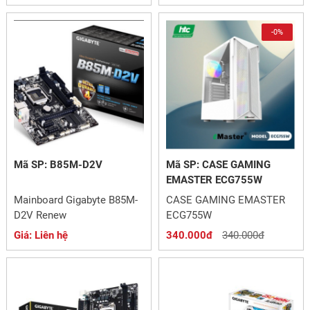
-0%
Mã SP: B85M-D2V
Mã SP: CASE GAMING
EMASTER ECG755W
Mainboard Gigabyte B85M-
CASE GAMING EMASTER
D2V Renew
ECG755W
Giá: Liên hệ
340.000đ
340.000đ