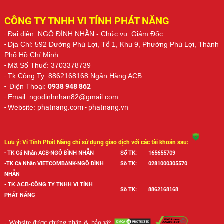
CÔNG TY TNHH VI TÍNH PHÁT NĂNG
-
Đại diện: NGÔ ĐÌNH NHẪN
- Chức vụ: Giám Đốc
-
Địa Chỉ: 592 Đường Phú Lợi, Tổ 1, Khu 9, Phường Phú Lợi, Thành
Phố Hồ Chí Minh
-
Mã Số Thuế: 3703378739
-
Tk Công Ty: 8862168168 Ngân Hàng ACB
-
Điện Thoại:
0938 948 862
-
Email: ngodinhnhan82@gmail.com
-
Website:
phatnang.com - phatnang.vn
Lưu ý: Vi Tính Phát Năng chỉ sử dụng giao dịch với các tài khoản sau:
- TK Cá Nhân ACB-NGÔ ĐÌNH NHẪN
Số TK:
165655709
-TK Cá Nhân VIETCOMBANK-NGÔ ĐÌNH
Số TK:
0281000305570
NHẪN
-
TK ACB-
CÔNG TY TNHH VI TÍNH
Số TK:
886
2168168
PHÁT NĂNG
- Website được chứng nhận & bảo vệ: