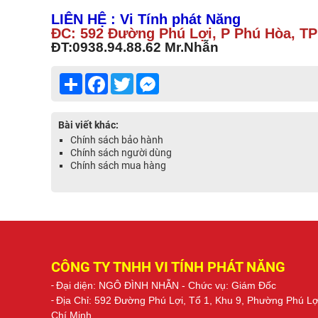
LIÊN HỆ : Vi Tính phát Năng
ĐC: 592 Đường Phú Lợi, P Phú Hòa, T
ĐT:0938.94.88.62 Mr.Nhẫn
Share
Facebook
Twitter
Messenger
Bài viết khác:
Chính sách bảo hành
Chính sách người dùng
Chính sách mua hàng
CÔNG TY TNHH VI TÍNH PHÁT NĂNG
-
Đại diện: NGÔ ĐÌNH NHẪN
- Chức vụ: Giám Đốc
-
Địa Chỉ: 592 Đường Phú Lợi, Tổ 1, Khu 9, Phường Phú L
Chí Minh