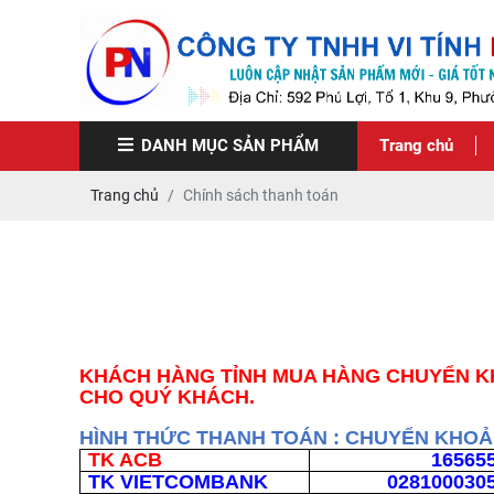
DANH MỤC
SẢN PHẨM
Trang chủ
Trang chủ
Chính sách thanh toán
KHÁCH HÀNG TỈNH MUA HÀNG CHUYỂN K
CHO QUÝ KHÁCH.
HÌNH THỨC THANH TOÁN : CHUYỂN KHO
TK ACB
16565
TK VIETCOMBANK
028100030