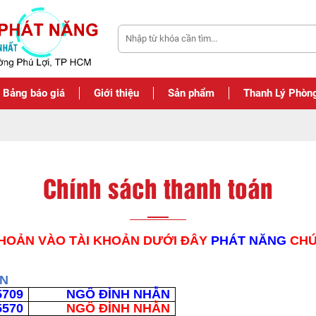
Bảng báo giá
Giới thiệu
Sản phẩm
Thanh Lý Phòn
Chính sách thanh toán
HOẢN VÀO TÀI KHOẢN DƯỚI ĐÂY
PHÁT NĂNG
CHÚ
ẢN
5709
NGÔ ĐÌNH NHẪN
5570
NGÔ ĐÌNH NHẪN