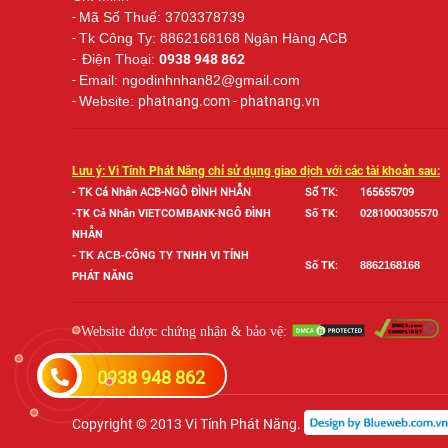
-
Mã Số Thuế: 3703378739
-
Tk Công Ty: 8862168168 Ngân Hàng ACB
-
Điện Thoại:
0938 948 862
-
Email: ngodinhnhan82@gmail.com
-
Website:
phatnang.com - phatnang.vn
Lưu ý: Vi Tính Phát Năng chỉ sử dụng giao dịch với các tài khoản sau:
- TK Cá Nhân ACB-NGÔ ĐÌNH NHẪN
Số TK:
165655709
-TK Cá Nhân VIETCOMBANK-NGÔ ĐÌNH
Số TK:
0281000305570
NHẪN
-
TK ACB-
CÔNG TY TNHH VI TÍNH
Số TK:
886
2168168
PHÁT NĂNG
- Website được chứng nhận & bảo vệ:
0938 948 862
Copyright © 2013 Vi Tính Phát Năng.