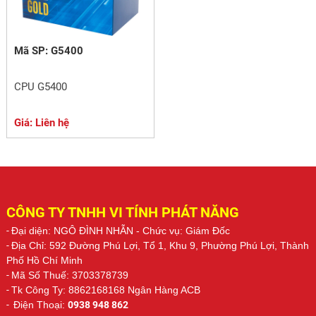
Mã SP: G5400
CPU G5400
Giá: Liên hệ
CÔNG TY TNHH VI TÍNH PHÁT NĂNG
-
Đại diện: NGÔ ĐÌNH NHẪN
- Chức vụ: Giám Đốc
-
Địa Chỉ: 592 Đường Phú Lợi, Tổ 1, Khu 9, Phường Phú Lợi, Thành
Phố Hồ Chí Minh
-
Mã Số Thuế: 3703378739
-
Tk Công Ty: 8862168168 Ngân Hàng ACB
-
Điện Thoại:
0938 948 862