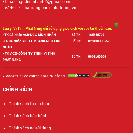
-
Email: ngodinhnhan82@gmail.com
-
Website:
phatnang.com - phatnang.vn
Lưu ý: Vi Tính Phát Năng chỉ sử dụng giao dịch với các tài khoản sau:
- TK Cá Nhân ACB-NGÔ ĐÌNH NHẪN
Số TK:
165655709
-TK Cá Nhân VIETCOMBANK-NGÔ ĐÌNH
Số TK:
0281000305570
NHẪN
-
TK ACB-
CÔNG TY TNHH VI TÍNH
Số TK:
886
2168168
PHÁT NĂNG
- Website được chứng nhận & bảo vệ:
CHÍNH SÁCH
Chính sách thanh toán
Chính sách bảo hành
Chính sách người dùng