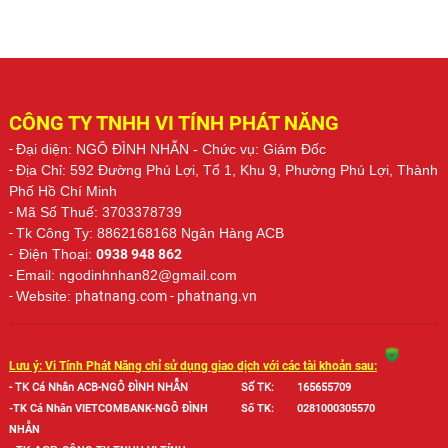
CÔNG TY TNHH VI TÍNH PHÁT NĂNG
-
Đại diện: NGÔ ĐÌNH NHẪN
- Chức vụ: Giám Đốc
-
Địa Chỉ: 592 Đường Phú Lợi, Tổ 1, Khu 9, Phường Phú Lợi, Thành
Phố Hồ Chí Minh
-
Mã Số Thuế: 3703378739
-
Tk Công Ty: 8862168168 Ngân Hàng ACB
-
Điện Thoại:
0938 948 862
-
Email: ngodinhnhan82@gmail.com
-
Website:
phatnang.com - phatnang.vn
Lưu ý: Vi Tính Phát Năng chỉ sử dụng giao dịch với các tài khoản sau:
- TK Cá Nhân ACB-NGÔ ĐÌNH NHẪN
Số TK:
165655709
-TK Cá Nhân VIETCOMBANK-NGÔ ĐÌNH
Số TK:
0281000305570
NHẪN