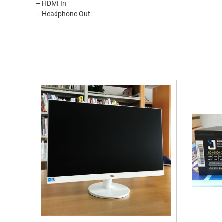
– HDMI In
– Headphone Out