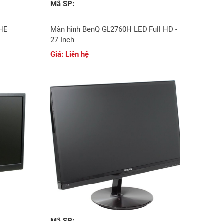
Mã SP:
FHE
Màn hình BenQ GL2760H LED Full HD -
27 Inch
Giá: Liên hệ
Mã SP: