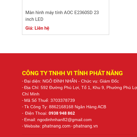
Màn hình máy tính AOC E2360SD 23
inch LED
Giá: Liên hệ
CÔNG TY TNHH VI TÍNH PHÁT NĂNG
-
Đại diện: NGÔ ĐÌNH NHẪN
- Chức vụ: Giám Đốc
-
Địa Chỉ: 592 Đường Phú Lợi, Tổ 1, Khu 9, Phường Phú L
Chí Minh
-
Mã Số Thuế: 3703378739
-
Tk Công Ty: 8862168168 Ngân Hàng ACB
-
Điện Thoại:
0938 948 862
-
Email: ngodinhnhan82@gmail.com
-
Website:
phatnang.com - phatnang.vn