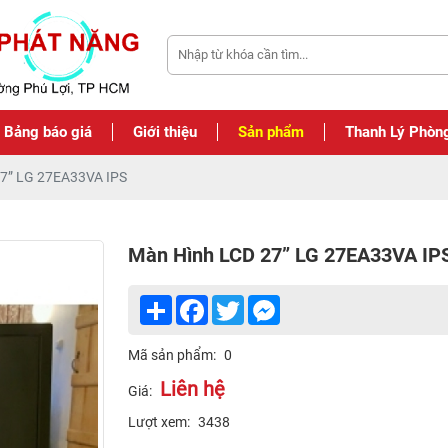
Bảng báo giá
Giới thiệu
Sản phẩm
Thanh Lý Phòn
27” LG 27EA33VA IPS
Màn Hình LCD 27” LG 27EA33VA IP
Share
Facebook
Twitter
Messenger
Mã sản phẩm:
0
Liên hệ
Giá:
Lượt xem:
3438