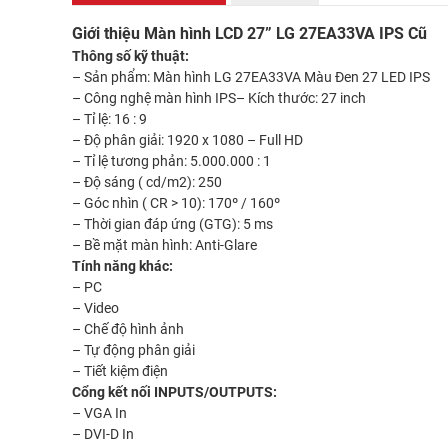
Giới thiệu Màn hình LCD 27” LG 27EA33VA IPS Cũ
Thông số kỹ thuật:
– Sản phẩm: Màn hình LG 27EA33VA Màu Đen 27 LED IPS
– Công nghệ màn hình IPS– Kích thước: 27 inch
– Tỉ lệ: 16 : 9
– Độ phân giải: 1920 x 1080 – Full HD
– Tỉ lệ tương phản: 5.000.000 : 1
– Độ sáng ( cd/m2): 250
– Góc nhìn ( CR > 10): 170º / 160º
– Thời gian đáp ứng (GTG): 5 ms
– Bề mặt màn hình: Anti-Glare
Tính năng khác:
– PC
– Video
– Chế độ hình ảnh
– Tự động phân giải
– Tiết kiệm điện
Cổng kết nối INPUTS/OUTPUTS:
– VGA In
– DVI-D In