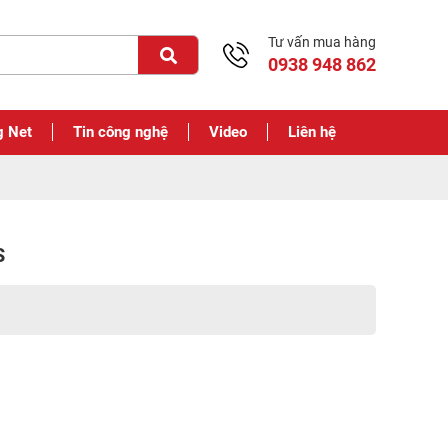
Tư vấn mua hàng
0938 948 862
g Net
Tin công nghệ
Video
Liên hệ
S