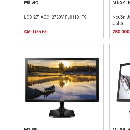
Mã SP:
Mã SP: 
LCD 27” AOC I2769V Full HD IPS
Nguồn Je
Gold)
Giá: Liên hệ
750.000
Mã SP:
Mã SP: 