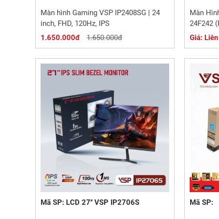
Màn hình Gaming VSP IP2408SG | 24
Màn Hìn
inch, FHD, 120Hz, IPS
24F242 
1.650.000đ
1.650.000đ
Giá: Liên
Mã SP: LCD 27'' VSP IP2706S
Mã SP: