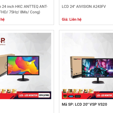
h 24 inch HKC ANTTEQ ANT-
LCD 24" AIVISION A243FV
(FHD/ 75Hz/ 8Ms/ Cong)
 hệ
Giá: Liên hệ
Mã SP: LCD 20'' VSP VS20