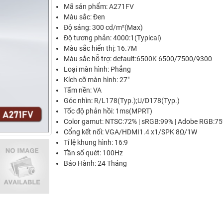
Mã sản phẩm: A271FV
Màu sắc: Đen
Độ sáng: 300 cd/m²(Max)
Độ tương phản: 4000:1(Typical)
Màu sắc hiển thị: 16.7M
Màu sắc hỗ trợ: default:6500K 6500/7500/9300
Loại màn hình: Phẳng
Kích cỡ màn hình: 27"
Tấm nền: VA
Góc nhìn: R/L178(Typ.);U/D178(Typ.)
Tốc độ phản hồi: 1ms(MPRT)
Color gamut: NTSC:72% | sRGB:99% | Adobe RGB:7
Cổng kết nối: VGA/HDMI1.4 x1/SPK 8Ω/1W
Tỉ lệ khung hình: 16:9
Tần số quét: 100Hz
Bảo Hành: 24 Tháng