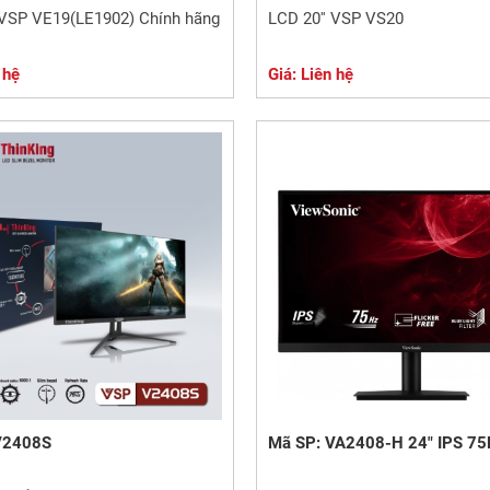
 VSP VE19(LE1902) Chính hãng
LCD 20'' VSP VS20
 hệ
Giá: Liên hệ
V2408S
Mã SP: VA2408-H 24" IPS 7