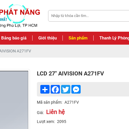
Bảng báo giá
Giới thiệu
Sản phẩm
Thanh Lý Phòn
 AIVISION A271FV
LCD 27" AIVISION A271FV
Share
Facebook
Twitter
Messenger
Mã sản phẩm:
A271FV
Liên hệ
Giá:
Lượt xem:
2095