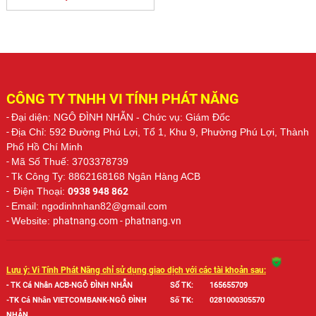
CÔNG TY TNHH VI TÍNH PHÁT NĂNG
-
Đại diện: NGÔ ĐÌNH NHẪN
- Chức vụ: Giám Đốc
-
Địa Chỉ: 592 Đường Phú Lợi, Tổ 1, Khu 9, Phường Phú Lợi, Thành
Phố Hồ Chí Minh
-
Mã Số Thuế: 3703378739
-
Tk Công Ty: 8862168168 Ngân Hàng ACB
-
Điện Thoại:
0938 948 862
-
Email: ngodinhnhan82@gmail.com
-
Website:
phatnang.com - phatnang.vn
Lưu ý: Vi Tính Phát Năng chỉ sử dụng giao dịch với các tài khoản sau:
- TK Cá Nhân ACB-NGÔ ĐÌNH NHẪN
Số TK:
165655709
-TK Cá Nhân VIETCOMBANK-NGÔ ĐÌNH
Số TK:
0281000305570
NHẪN