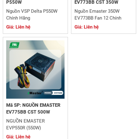
P550W
EV773BB CST 350W
Nguồn VSP Delta P550W
Nguồn Emaster 350W
Chính Hãng
EV773BB Fan 12 Chính
Hãng
Giá: Liên hệ
Giá: Liên hệ
Mã SP: NGUỒN EMASTER
EV775BB CST 500W
NGUỒN EMASTER
EVP550R (550W)
Giá: Liên hệ